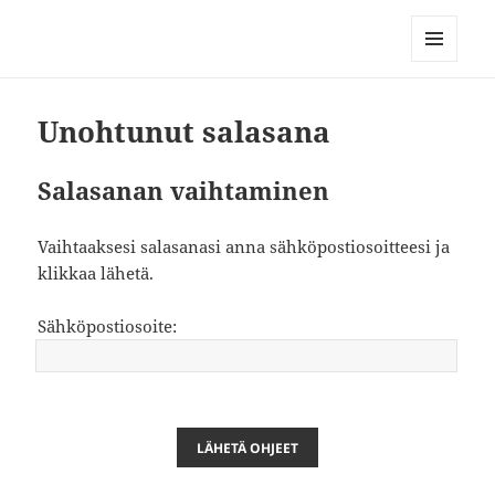
Kuntokeskus Korjaamon
ryhmäliikunta
MENU
AND
WIDGETS
Unohtunut salasana
Salasanan vaihtaminen
Vaihtaaksesi salasanasi anna sähköpostiosoitteesi ja
klikkaa lähetä.
Sähköpostiosoite:
LÄHETÄ OHJEET