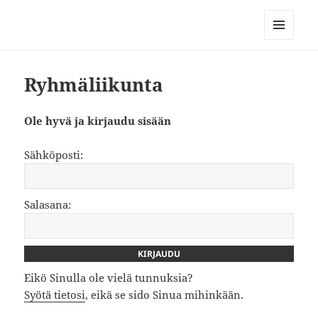
Kuntokeskus Korjaamon
ryhmäliikunta
MENU
AND
WIDGETS
Ryhmäliikunta
Ole hyvä ja kirjaudu sisään
Sähköposti:
Salasana:
Eikö Sinulla ole vielä tunnuksia?
Syötä tietosi
, eikä se sido Sinua mihinkään.