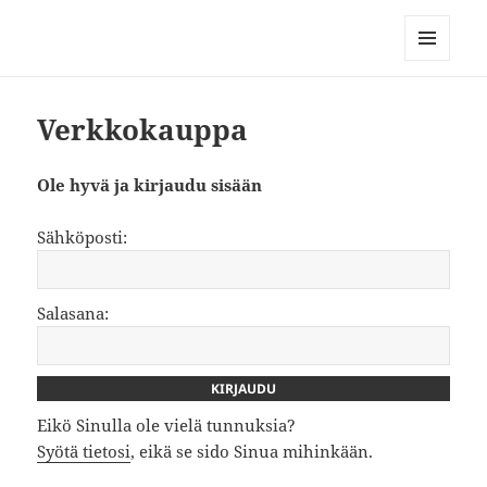
Kuntokeskus Korjaamon
ryhmäliikunta
MENU
AND
WIDGETS
Verkkokauppa
Ole hyvä ja kirjaudu sisään
Sähköposti:
Salasana:
Eikö Sinulla ole vielä tunnuksia?
Syötä tietosi
, eikä se sido Sinua mihinkään.