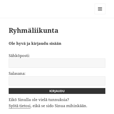
Kuntokeskus Korjaamon
ryhmäliikunta
MENU
AND
WIDGETS
Ryhmäliikunta
Ole hyvä ja kirjaudu sisään
Sähköposti:
Salasana:
Eikö Sinulla ole vielä tunnuksia?
Syötä tietosi
, eikä se sido Sinua mihinkään.