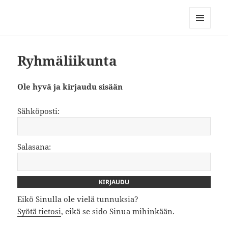
Kuntokeskus Korjaamon
ryhmäliikunta
MENU
AND
WIDGETS
Ryhmäliikunta
Ole hyvä ja kirjaudu sisään
Sähköposti:
Salasana:
Eikö Sinulla ole vielä tunnuksia?
Syötä tietosi
, eikä se sido Sinua mihinkään.